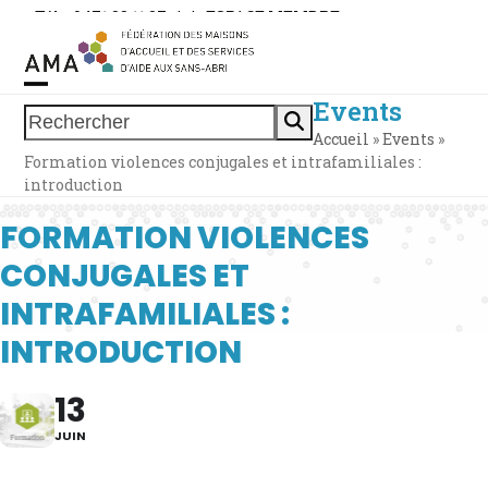
Skip
Tél. : 0471 38 11 37
|
|
ESPACE MEMBRE
to
content
Events
Open
Close
Rechercher
Accueil
»
Events
»
mobile
mobile
Formation violences conjugales et intrafamiliales :
menu
menu
introduction
FORMATION VIOLENCES
CONJUGALES ET
INTRAFAMILIALES :
INTRODUCTION
13
JUIN