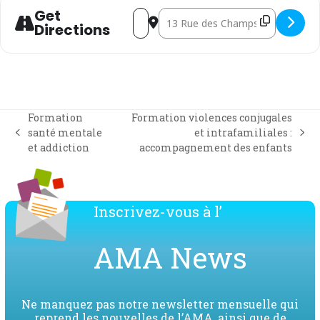
Get
Address - Formation violences conjugales
Destination Address - Formation vi
Directions
Formation
Formation violences conjugales
santé mentale
et intrafamiliales :
previous
next
et addiction
accompagnement des enfants
post:
post:
Inscrivez-vous à l’
AMA News
Ne manquez pas notre newsletter mensuelle qui
reprend les nouvelles de l’AMA, ainsi que de