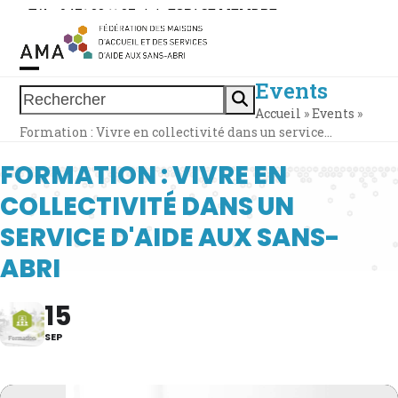
Skip
Tél. : 0471 38 11 37
|
|
ESPACE MEMBRE
to
content
Events
Open
Close
Rechercher
Accueil
»
Events
»
mobile
mobile
Formation : Vivre en collectivité dans un service…
menu
menu
FORMATION : VIVRE EN
COLLECTIVITÉ DANS UN
SERVICE D'AIDE AUX SANS-
ABRI
15
SEP