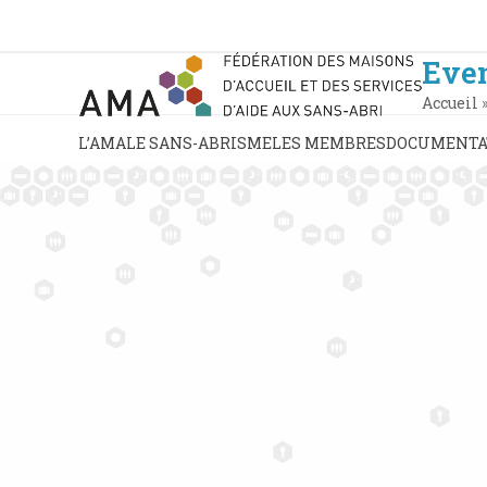
Skip
to
content
Eve
Accueil
L’AMA
LE SANS-ABRISME
LES MEMBRES
DOCUMENTA