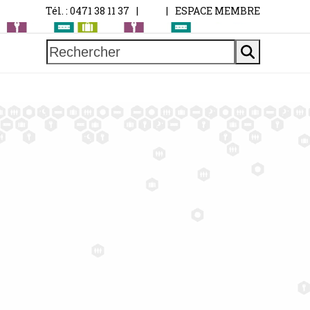
Tél. : 0471 38 11 37
|
|
ESPACE MEMBRE
Rechercher
G
T
C
E
N
T
R
E