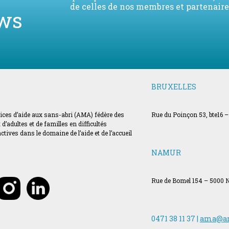
de celles de nos membres et partenaire
ws
BRUXELLES
vices d’aide aux sans-abri (AMA) fédère des
Rue du Poinçon 53, bte16 –
’adultes et de familles en difficultés
ves dans le domaine de l’aide et de l’accueil
NAMUR
Rue de Bomel 154 – 5000
0471 38 11 37 |
ama@a