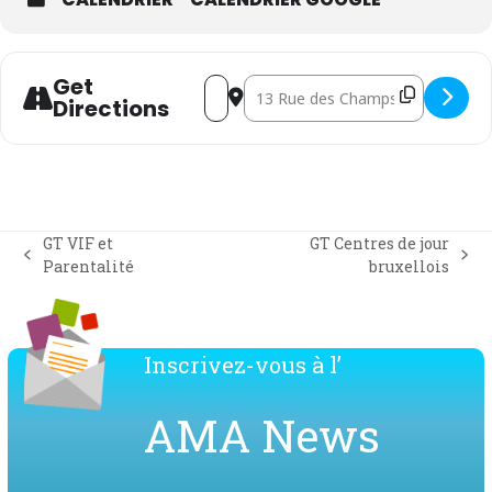
Get
Address - GT Centres de jour bruxellois
Destination Address - GT Centres 
Directions
GT VIF et
GT Centres de jour
previous
next
Parentalité
bruxellois
post:
post:
Inscrivez-vous à l’
AMA News