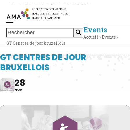
Skip
Tél. : 0471 38 11 37
|
|
ESPACE MEMBRE
to
content
Events
Open
Close
Rechercher
Accueil
»
Events
»
mobile
mobile
GT Centres de jour bruxellois
menu
menu
GT CENTRES DE JOUR
BRUXELLOIS
28
NOV