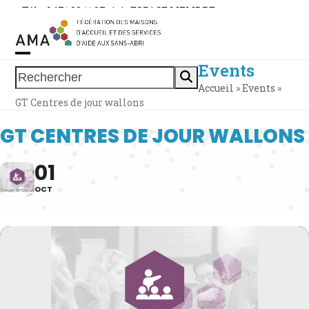
Skip
Tél. : 0471 38 11 37
|
|
ESPACE MEMBRE
to
content
Events
Open
Close
Rechercher
Accueil
»
Events
»
mobile
mobile
GT Centres de jour wallons
menu
menu
GT CENTRES DE JOUR WALLONS
01
OCT