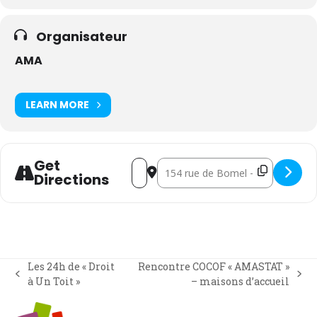
Organisateur
AMA
LEARN MORE
Get
Address - GT "Formation" - Services wa
Destination Address - GT "Formati
Directions
Les 24h de « Droit
Rencontre COCOF « AMASTAT »
previous
next
à Un Toit »
– maisons d’accueil
post:
post: