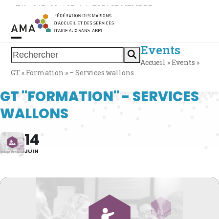
Skip
Tél. : 0471 38 11 37
|
|
ESPACE MEMBRE
to
content
Events
Open
Close
Rechercher
Accueil
»
Events
»
mobile
mobile
GT « Formation » – Services wallons
menu
menu
GT "FORMATION" - SERVICES
WALLONS
14
JUIN