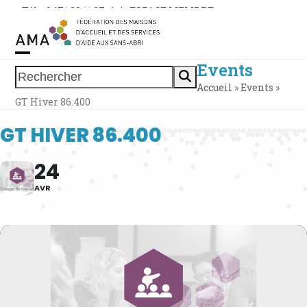
Skip
Tél. : 0471 38 11 37
|
|
ESPACE MEMBRE
to
content
Events
Open
Close
Rechercher
Accueil
»
Events
»
mobile
mobile
GT Hiver 86.400
menu
menu
GT HIVER 86.400
24
AVR