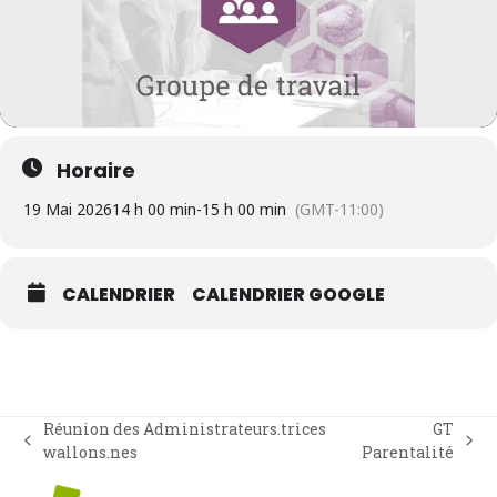
Horaire
19 Mai 2026
14 h 00 min
-
15 h 00 min
(GMT-11:00)
CALENDRIER
CALENDRIER GOOGLE
Réunion des Administrateurs.trices
GT
previous
next
wallons.nes
Parentalité
post:
post: