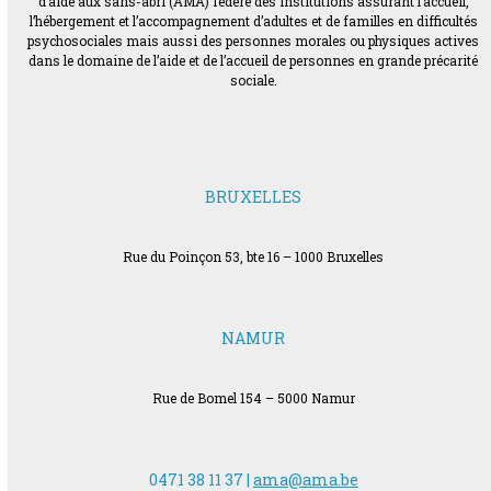
d’aide aux sans-abri (AMA) fédère des institutions assurant l’accueil,
l’hébergement et l’accompagnement d’adultes et de familles en difficultés
psychosociales mais aussi des personnes morales ou physiques actives
dans le domaine de l’aide et de l’accueil de personnes en grande précarité
sociale.
BRUXELLES
Rue du Poinçon 53, bte 16 – 1000 Bruxelles
NAMUR
Rue de Bomel 154 – 5000 Namur
0471 38 11 37 |
ama@ama.be