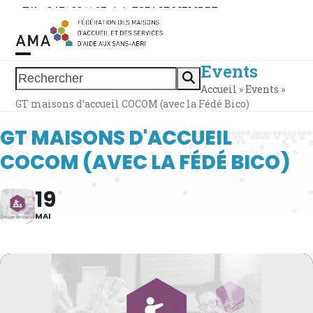
Skip
Tél. : 0471 38 11 37
|
|
ESPACE MEMBRE
to
content
Events
Open
Close
Rechercher
Accueil
»
Events
»
mobile
mobile
GT maisons d’accueil COCOM (avec la Fédé Bico)
menu
menu
GT MAISONS D'ACCUEIL
COCOM (AVEC LA FÉDÉ BICO)
19
MAI