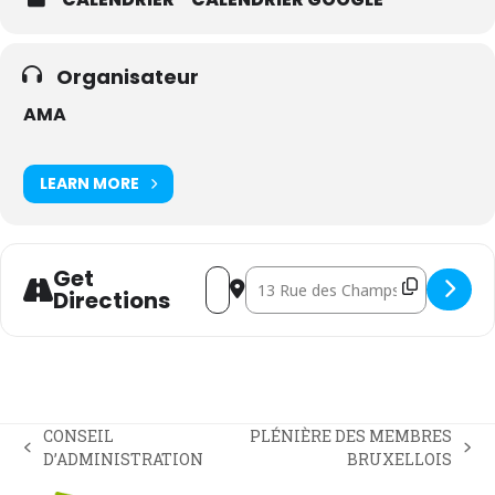
Organisateur
AMA
LEARN MORE
Get
Address - GT « MÉMORANDUM: MAISONS
Destination Address - GT « MÉ
Directions
CONSEIL
PLÉNIÈRE DES MEMBRES
previous
next
D’ADMINISTRATION
BRUXELLOIS
post:
post: