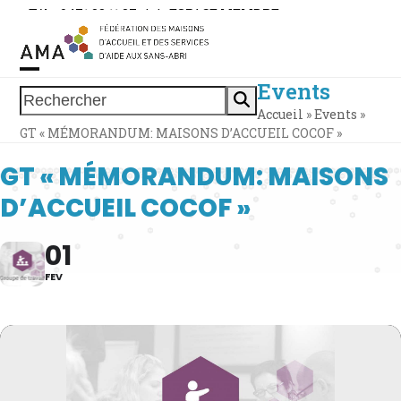
Skip
Tél. : 0471 38 11 37
|
|
ESPACE MEMBRE
to
content
Events
Open
Close
Rechercher
Accueil
»
Events
»
mobile
mobile
GT « MÉMORANDUM: MAISONS D’ACCUEIL COCOF »
menu
menu
GT « MÉMORANDUM: MAISONS
D’ACCUEIL COCOF »
01
FEV