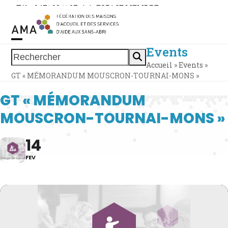
Skip
Tél. : 0471 38 11 37
|
|
ESPACE MEMBRE
to
content
Events
Open
Close
Rechercher
Accueil
»
Events
»
mobile
mobile
GT « MÉMORANDUM MOUSCRON-TOURNAI-MONS »
menu
menu
GT « MÉMORANDUM
MOUSCRON-TOURNAI-MONS »
14
FEV