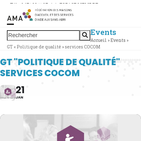
Skip
Tél. : 0471 38 11 37
|
|
ESPACE MEMBRE
to
content
Events
Open
Close
Rechercher
Accueil
»
Events
»
mobile
mobile
GT « Politique de qualité » services COCOM
menu
menu
GT "POLITIQUE DE QUALITÉ"
SERVICES COCOM
21
JAN