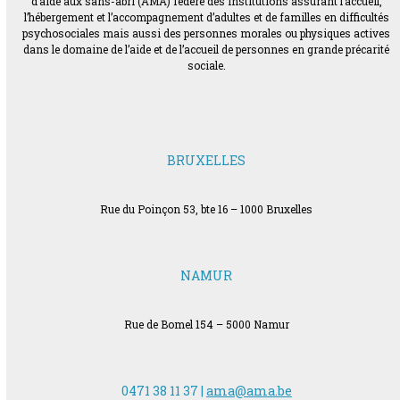
d’aide aux sans-abri (AMA) fédère des institutions assurant l’accueil,
l’hébergement et l’accompagnement d’adultes et de familles en difficultés
psychosociales mais aussi des personnes morales ou physiques actives
dans le domaine de l’aide et de l’accueil de personnes en grande précarité
sociale.
BRUXELLES
Rue du Poinçon 53, bte 16 – 1000 Bruxelles
NAMUR
Rue de Bomel 154 – 5000 Namur
0471 38 11 37 |
ama@ama.be