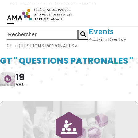
Skip
Tél. : 0471 38 11 37
|
|
ESPACE MEMBRE
to
content
Events
Open
Close
Rechercher
Accueil
»
Events
»
mobile
mobile
GT » QUESTIONS PATRONALES «
menu
menu
GT " QUESTIONS PATRONALES "
19
MAR