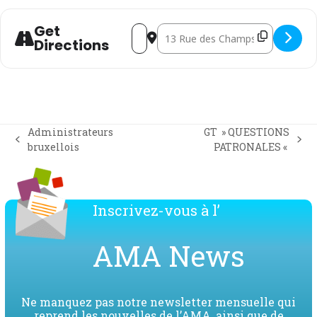
Get
Address - GT " QUESTIONS PATRONALE
Destination Address - GT " QUE
Directions
Administrateurs
GT » QUESTIONS
previous
next
bruxellois
PATRONALES «
post:
post:
Inscrivez-vous à l’
AMA News
Ne manquez pas notre newsletter mensuelle qui
reprend les nouvelles de l’AMA, ainsi que de