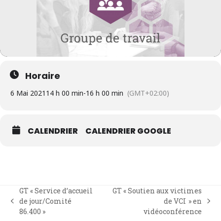
Horaire
6 Mai 2021
14 h 00 min
-
16 h 00 min
(GMT+02:00)
CALENDRIER
CALENDRIER GOOGLE
GT « Service d’accueil
GT « Soutien aux victimes
de jour/Comité
de VCI » en
previous
next
86.400 »
vidéoconférence
post:
post: