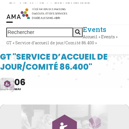
Skip
Tél. : 0471 38 11 37
|
|
ESPACE MEMBRE
to
content
Events
Open
Close
Rechercher
Accueil
»
Events
»
mobile
mobile
GT « Service d’accueil de jour/Comité 86.400 »
menu
menu
GT "SERVICE D’ACCUEIL DE
JOUR/COMITÉ 86.400"
06
MAI