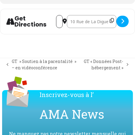
Get
Address - GT " Soutien à la parentalité 
Destination Address - GT " Soutien
Directions
GT » Soutien à la parentalité »
GT « Données Post-
previous
next
– en vidéoconférence
hébergement »
post:
post:
Inscrivez-vous à l’
AMA News
Ne manquez pas notre newsletter mensuelle qui