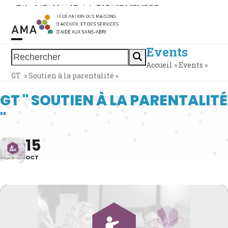
Skip
Tél. : 0471 38 11 37
|
|
ESPACE MEMBRE
to
content
Events
Open
Close
Rechercher
Accueil
»
Events
»
mobile
mobile
GT » Soutien à la parentalité «
menu
menu
GT " SOUTIEN À LA PARENTALITÉ
"
15
OCT