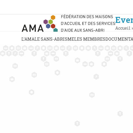
Skip
to
content
Eve
Accueil
L’AMA
LE SANS-ABRISME
LES MEMBRES
DOCUMENTA