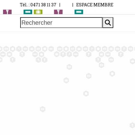
Tél. : 0471 38 11 37
|
|
ESPACE MEMBRE
Rechercher
G
T
S
O
U
T
I
E