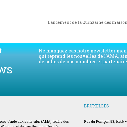
Lancement de la Quinzaine des maisons 
next
post:
’
Ne manquez pas notre newsletter men
qui reprend les nouvelles de l’AMA, ai
de celles de nos membres et partenaire
ws
BRUXELLES
vices d’aide aux sans-abri (AMA) fédère des
Rue du Poinçon 53, bte16 –
’adultes et de familles en difficultés