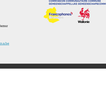
 Namur
ma.be