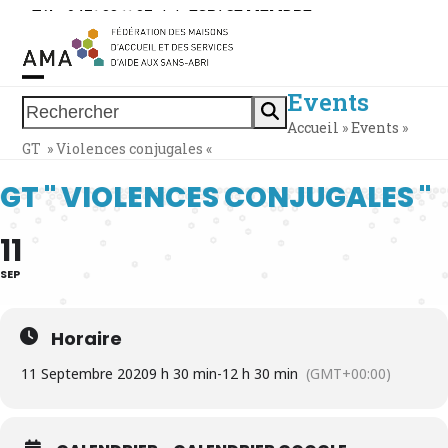
Skip
Tél. : 0471 38 11 37
|
|
ESPACE MEMBRE
to
content
Events
Open
Close
Rechercher
Accueil
»
Events
»
mobile
mobile
GT » Violences conjugales «
menu
menu
GT " VIOLENCES CONJUGALES "
11
SEP
Horaire
11 Septembre 2020
9 h 30 min
-
12 h 30 min
(GMT+00:00)