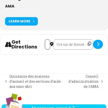
AMA
LEARN MORE
Get
Address - Intervision AMA membres de d
Destination Address - Intervision
Directions
Quinzaine des maisons
Conseil
d’accueil et des services d’aide
d’administration
previous
next
aux sans-abri
de l’AMA
post:
post:
Inscrivez-vous à l’