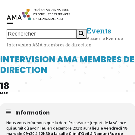
Skip
Tél. : 0471 38 11 37
|
|
ESPACE MEMBRE
to
content
Events
Open
Close
Rechercher
Accueil
»
Events
»
mobile
mobile
Intervision AMA membres de direction
menu
menu
INTERVISION AMA MEMBRES DE
DIRECTION
18
MAR
Information
Nous vous informons que la dernière séance (report de la séance
qui aurait dû avoir lieu en décembre 2021) aura lieu le
vendredi 18
mars de 09h30 à 12h30 à la salle Clin d’Oeil à Namur (Rue de