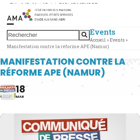
Skip
Tél. : 0471 38 11 37
|
|
ESPACE MEMBRE
to
content
Events
Open
Close
Rechercher
Accueil
»
Events
»
mobile
mobile
Manifestation contre la réforme APE (Namur)
menu
menu
MANIFESTATION CONTRE LA
RÉFORME APE (NAMUR)
18
MAR