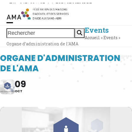
Skip
Tél. : 0471 38 11 37
|
|
ESPACE MEMBRE
to
content
Events
Open
Close
Rechercher
Accueil
»
Events
»
mobile
mobile
Organe d’administration de l’AMA
menu
menu
ORGANE D'ADMINISTRATION
DE L'AMA
09
OCT