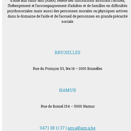
d’aide aux sans-abri (AMA) fédère des institutions assurant l’accueil,
l’hébergement et l’accompagnement d’adultes et de familles en difficultés
psychosociales mais aussi des personnes morales ou physiques actives
dans le domaine de l’aide et de l’accueil de personnes en grande précarité
sociale.
BRUXELLES
Rue du Poinçon 53, bte 16 – 1000 Bruxelles
NAMUR
Rue de Bomel 154 – 5000 Namur
0471 38 11 37 |
ama@ama.be