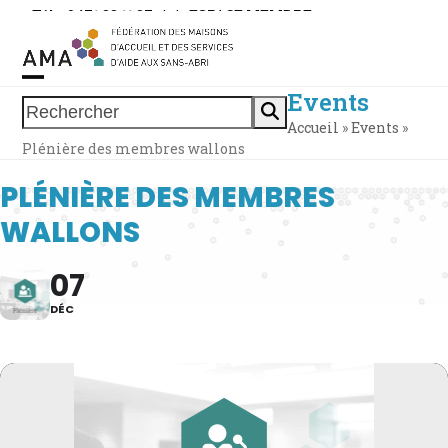
Skip
Tél. : 0471 38 11 37
|
|
ESPACE MEMBRE
to
content
Events
Open
Close
Rechercher
Accueil
»
Events
»
mobile
mobile
Plénière des membres wallons
menu
menu
PLÉNIÈRE DES MEMBRES
WALLONS
07
DÉC