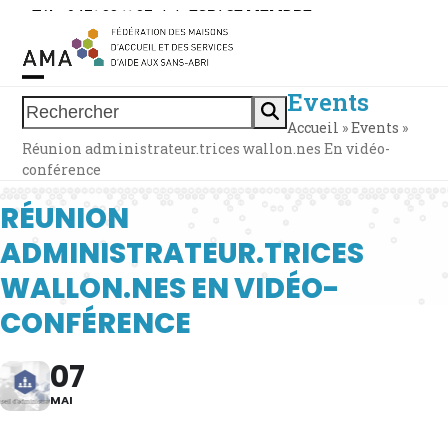
Skip
Tél. : 0471 38 11 37
|
|
ESPACE MEMBRE
to
content
Events
Open
Close
Rechercher
Accueil
»
Events
»
mobile
mobile
Réunion administrateur.trices wallon.nes En vidéo-
menu
menu
conférence
RÉUNION
ADMINISTRATEUR.TRICES
WALLON.NES EN VIDÉO-
CONFÉRENCE
07
MAI