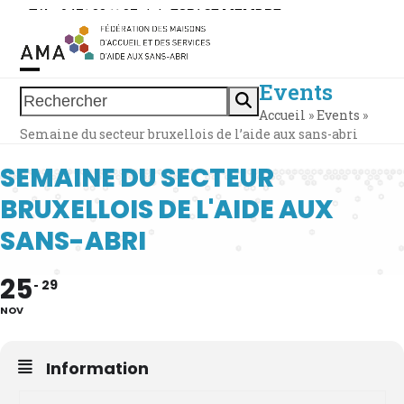
Skip
Tél. : 0471 38 11 37
|
|
ESPACE MEMBRE
to
content
Events
Open
Close
Rechercher
Accueil
»
Events
»
mobile
mobile
Semaine du secteur bruxellois de l’aide aux sans-abri
menu
menu
SEMAINE DU SECTEUR
BRUXELLOIS DE L'AIDE AUX
SANS-ABRI
25
29
NOV
Information