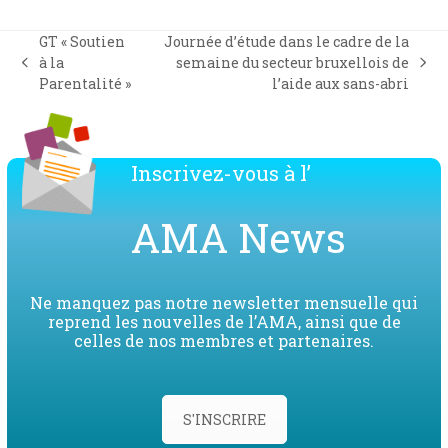
GT « Soutien
Journée d’étude dans le cadre de la
à la
semaine du secteur bruxellois de
previous
next
Parentalité »
l’aide aux sans-abri
post:
post:
Inscrivez-vous à l’
AMA News
Ne manquez pas notre newsletter mensuelle qui
reprend les nouvelles de l’AMA, ainsi que de
celles de nos membres et partenaires.
S'INSCRIRE