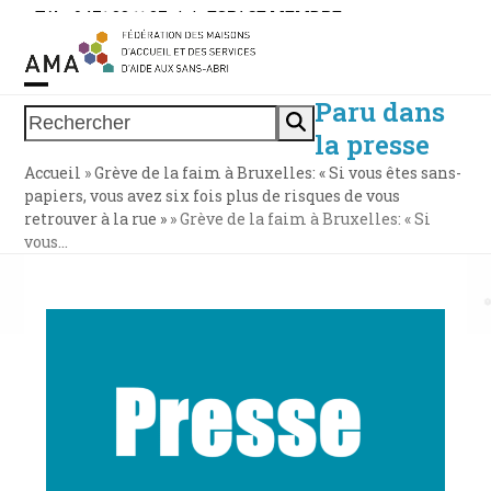
Skip
Tél. : 0471 38 11 37
|
|
ESPACE MEMBRE
to
content
Paru dans
Open
Close
Rechercher
la presse
mobile
mobile
Accueil
»
Grève de la faim à Bruxelles: « Si vous êtes sans-
menu
menu
papiers, vous avez six fois plus de risques de vous
retrouver à la rue »
»
Grève de la faim à Bruxelles: « Si
vous…