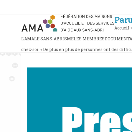
Skip
to
content
Paru
Accueil
L’AMA
LE SANS-ABRISME
LES MEMBRES
DOCUMENTA
chez-soi: « De plus en plus de personnes ont des diffic