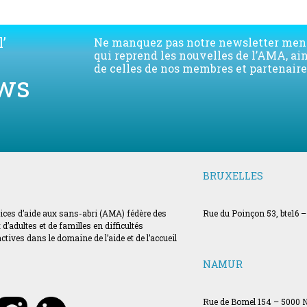
’
Ne manquez pas notre newsletter men
qui reprend les nouvelles de l’AMA, ai
de celles de nos membres et partenaire
ws
BRUXELLES
vices d’aide aux sans-abri (AMA) fédère des
Rue du Poinçon 53, bte16 –
’adultes et de familles en difficultés
ves dans le domaine de l’aide et de l’accueil
NAMUR
Rue de Bomel 154 – 5000