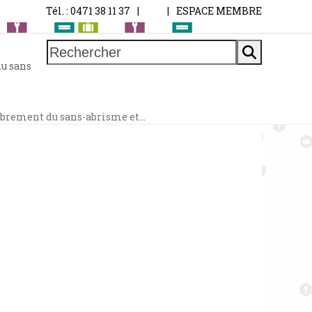
Tél. : 0471 38 11 37
|
|
ESPACE MEMBRE
Rechercher
u sans
brement du sans-abrisme et…