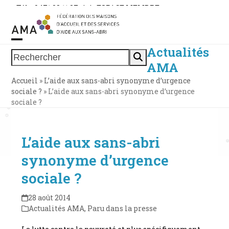
Skip
Tél. : 0471 38 11 37
|
|
ESPACE MEMBRE
to
content
Actualités
Open
Close
Rechercher
AMA
mobile
mobile
Accueil
»
L’aide aux sans-abri synonyme d’urgence
menu
menu
sociale ?
»
L’aide aux sans-abri synonyme d’urgence
sociale ?
L’aide aux sans-abri
synonyme d’urgence
sociale ?
28 août 2014
Actualités AMA
,
Paru dans la presse