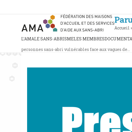
Skip
to
content
Paru
Accueil
L’AMA
LE SANS-ABRISME
LES MEMBRES
DOCUMENTA
personnes sans-abri vulnérables face aux vagues de…