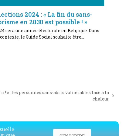
lections 2024 : « La fin du sans-
brisme en 2030 est possible ! »
24 sera une année électorale en Belgique. Dans
 contexte, le Guide Social souhaite être…
rir! » : les personnes sans-abris vulnérables face à la
chaleur
suelle
nsi que