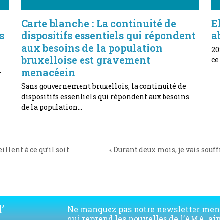
Carte blanche : La continuité de
E
s
dispositifs essentiels qui répondent
a
aux besoins de la population
20
bruxelloise est gravement
ce
menacéein
-
Sans gouvernement bruxellois, la continuité de
dispositifs essentiels qui répondent aux besoins
de la population…
illent à ce qu’il soit
« Durant deux mois, je vais souff
next
post:
’
Ne manquez pas notre newsletter men
qui reprend les nouvelles de l’AMA, ai