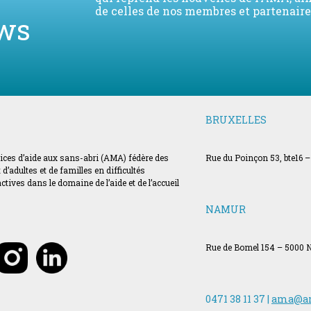
de celles de nos membres et partenaire
ws
BRUXELLES
vices d’aide aux sans-abri (AMA) fédère des
Rue du Poinçon 53, bte16 –
’adultes et de familles en difficultés
ves dans le domaine de l’aide et de l’accueil
NAMUR
Rue de Bomel 154 – 5000
0471 38 11 37 |
ama@a