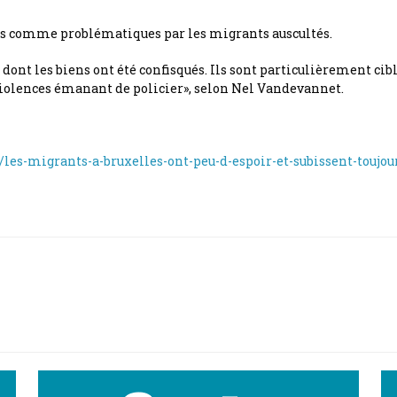
ées comme problématiques par les migrants auscultés.
nt les biens ont été confisqués. Ils sont particulièrement cibl
iolences émanant de policier», selon Nel Vandevannet.
les-migrants-a-bruxelles-ont-peu-d-espoir-et-subissent-toujour