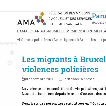
Skip
to
content
Paru
Accueil
L’AMA
LE SANS-ABRISME
LES MEMBRES
DOCUMENTA
violences policières
»
Les migrants à Bruxelles ont pe
Les migrants à Bruxell
violences policières
18 décembre 2017
Paru dans la presse
La violence et les conditions de vie précaires jus
L’association mène depuis le mois d’octobre des co
Deux tiers des personnes rencontrées en 746 consul