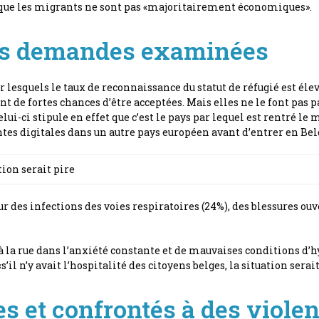
on que les migrants ne sont pas «majoritairement économiques».
 les demandes examinées
lesquels le taux de reconnaissance du statut de réfugié est élev
t de fortes chances d’être acceptées. Mais elles ne le font pas 
lui-ci stipule en effet que c’est le pays par lequel est rentré le
es digitales dans un autre pays européen avant d’entrer en Bel
tion serait pire
des infections des voies respiratoires (24%), des blessures ouve
e à la rue dans l’anxiété constante et de mauvaises conditions d
l n’y avait l’hospitalité des citoyens belges, la situation serait
es et confrontés à des viole