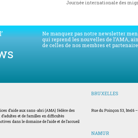
Journée internationale des migra
next
post:
’
Ne manquez pas notre newsletter men
qui reprend les nouvelles de l’AMA, ai
de celles de nos membres et partenaire
ws
BRUXELLES
vices d’aide aux sans-abri (AMA) fédère des
Rue du Poinçon 53, bte16 –
’adultes et de familles en difficultés
ves dans le domaine de l’aide et de l’accueil
NAMUR