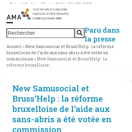
Skip
Tél. : 0471 38 11 37
|
|
ESPACE MEMBRE
to
content
Paru dans
Open
Close
Rechercher
la presse
mobile
mobile
Accueil
»
New Samusocial et Bruss’Help : la réforme
menu
menu
bruxelloise de l’aide aux sans-abris a été votée en
commission
»
New Samusocial et Bruss’Help : la
réforme bruxelloise…
New Samusocial et
Bruss’Help : la réforme
bruxelloise de l’aide aux
sans-abris a été votée en
commission