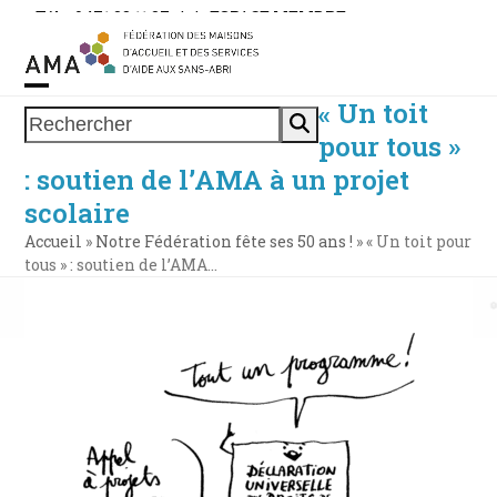
Skip
Tél. : 0471 38 11 37
|
|
ESPACE MEMBRE
to
content
« Un toit
Open
Close
Rechercher
pour tous »
mobile
mobile
: soutien de l’AMA à un projet
menu
menu
scolaire
Accueil
»
Notre Fédération fête ses 50 ans !
»
« Un toit pour
tous » : soutien de l’AMA…