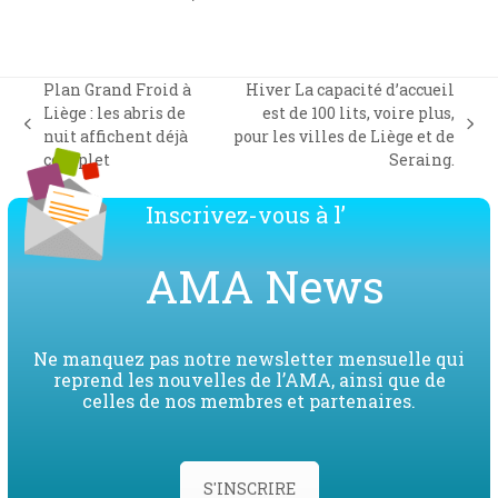
Plan Grand Froid à
Hiver La capacité d’accueil
Liège : les abris de
est de 100 lits, voire plus,
previous
next
nuit affichent déjà
pour les villes de Liège et de
post:
post:
complet
Seraing.
Inscrivez-vous à l’
AMA News
Ne manquez pas notre newsletter mensuelle qui
reprend les nouvelles de l’AMA, ainsi que de
celles de nos membres et partenaires.
S'INSCRIRE