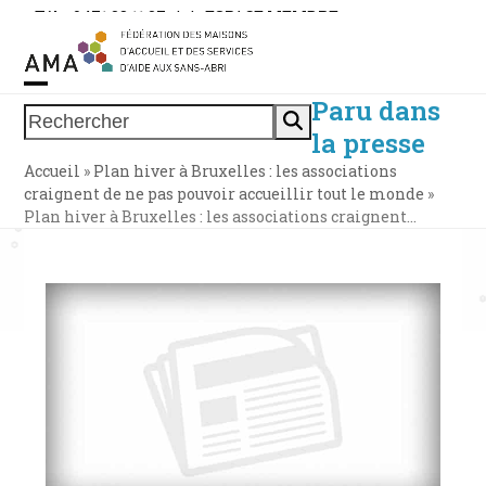
Skip
Tél. : 0471 38 11 37
|
|
ESPACE MEMBRE
to
content
Paru dans
Open
Close
Rechercher
la presse
mobile
mobile
Accueil
»
Plan hiver à Bruxelles : les associations
menu
menu
craignent de ne pas pouvoir accueillir tout le monde
»
Plan hiver à Bruxelles : les associations craignent…