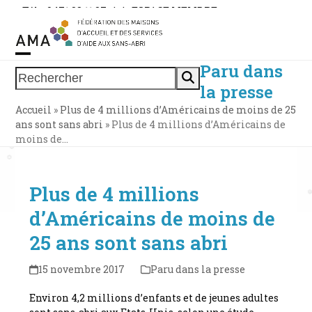
Skip
Tél. : 0471 38 11 37
|
|
ESPACE MEMBRE
to
content
Paru dans
Open
Close
Rechercher
la presse
mobile
mobile
Accueil
»
Plus de 4 millions d’Américains de moins de 25
menu
menu
ans sont sans abri
»
Plus de 4 millions d’Américains de
moins de…
Plus de 4 millions
d’Américains de moins de
25 ans sont sans abri
15 novembre 2017
Paru dans la presse
Environ 4,2 millions d’enfants et de jeunes adultes