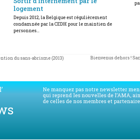
Sortir d’internement par le
pa
logement
Depuis 2012, la Belgique est régulièrement
condamnée par la CEDH pour le maintien de
personnes…
Bienvenus dehors ! San
ention du sans-abrisme (2013)
next
post:
’
Ne manquez pas notre newsletter men
qui reprend les nouvelles de l’AMA, ai
de celles de nos membres et partenaire
ws