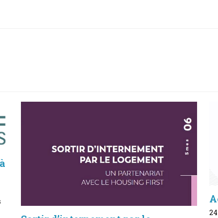
 à
A
s
24