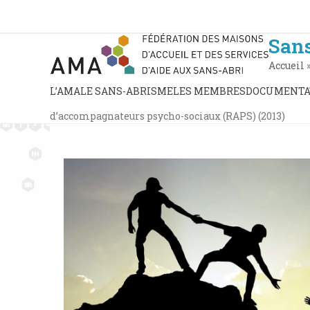
Skip
to
content
San
Accueil
L’AMA
LE SANS-ABRISME
LES MEMBRES
DOCUMENTA
d’accompagnateurs psycho-sociaux (RAPS) (2013)