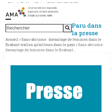
Skip
Tél. : 0471 38 11 37
|
|
ESPACE MEMBRE
to
content
Paru dans
Open
Close
Rechercher
la presse
mobile
mobile
Accueil
»
Sans-abrisme : davantage de femmes dans le
menu
menu
Brabant wallon qu’ailleurs dans le pays
»
Sans-abrisme :
davantage de femmes dans le Brabant…