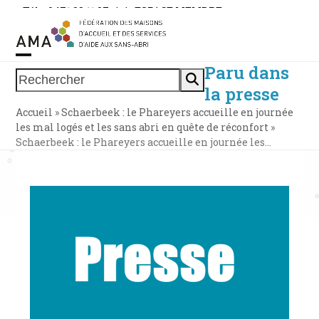
Skip
Tél. : 0471 38 11 37
|
|
ESPACE MEMBRE
to
content
Paru dans
Open
Close
Rechercher
la presse
mobile
mobile
Accueil
»
Schaerbeek : le Phareyers accueille en journée
menu
menu
les mal logés et les sans abri en quête de réconfort
»
Schaerbeek : le Phareyers accueille en journée les…