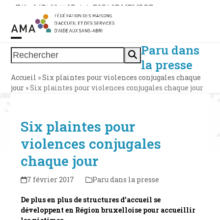
Skip
Tél. : 0471 38 11 37
|
|
ESPACE MEMBRE
to
content
Paru dans
Open
Close
Rechercher
la presse
mobile
mobile
Accueil
»
Six plaintes pour violences conjugales chaque
menu
menu
jour
»
Six plaintes pour violences conjugales chaque jour
Six plaintes pour
violences conjugales
chaque jour
7 février 2017
Paru dans la presse
De plus en plus de structures d’accueil se
développent en Région bruxelloise pour accueillir