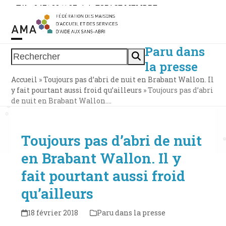
Skip
Tél. : 0471 38 11 37
|
|
ESPACE MEMBRE
to
content
Paru dans
Open
Close
Rechercher
la presse
mobile
mobile
Accueil
»
Toujours pas d’abri de nuit en Brabant Wallon. Il
menu
menu
y fait pourtant aussi froid qu’ailleurs
»
Toujours pas d’abri
de nuit en Brabant Wallon.…
Toujours pas d’abri de nuit
en Brabant Wallon. Il y
fait pourtant aussi froid
qu’ailleurs
18 février 2018
Paru dans la presse