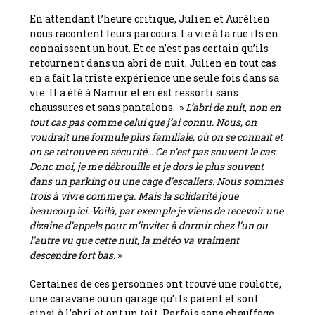
En attendant l’heure critique, Julien et Aurélien
nous racontent leurs parcours. La vie à la rue ils en
connaissent un bout. Et ce n’est pas certain qu’ils
retournent dans un abri de nuit. Julien en tout cas
en a fait la triste expérience une seule fois dans sa
vie. Il a été à Namur et en est ressorti sans
chaussures et sans pantalons. »
L’abri de nuit, non en
tout cas pas comme celui que j’ai connu. Nous, on
voudrait une formule plus familiale, où on se connait et
on se retrouve en sécurité… Ce n’est pas souvent le cas.
Donc moi, je me débrouille et je dors le plus souvent
dans un parking ou une cage d’escaliers. Nous sommes
trois à vivre comme ça. Mais la solidarité joue
beaucoup ici. Voilà, par exemple je viens de recevoir une
dizaine d’appels pour m’inviter à dormir chez l’un ou
l’autre vu que cette nuit, la météo va vraiment
descendre fort bas.
»
Certaines de ces personnes ont trouvé une roulotte,
une caravane ou un garage qu’ils paient et sont
ainsi à l’abri et ont un toit. Parfois sans chauffage