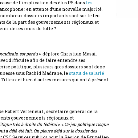
 cause de l’implication des élus PS dans
les
rancophone : en attente d’une nouvelle majorité,
 nombreux dossiers importants sont sur le feu.
nts de la part des gouvernements régionaux et
nir de ces mois de lutte ?
yndicale, est perdu
», déplore Christian Masai,
ec difficulté afin de faire entendre ses
rise politique, plusieurs gros dossiers sont donc
Jeunesse sous Rachid Madrane, le
statut de salarié
 Tilleux et bien d’autres mesures qui ont à présent
ue Robert Verteneuil , secrétaire général de la
férents gouvernements régionaux et
tique très à droite du fédéral
». «
Ce jeu politique risque
 a déjà été fait. On pleure déjà sur le dossier des
t CSC Services publics pour la Région de Bruxelles-