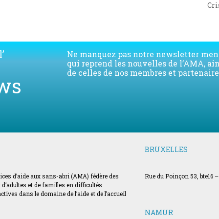
Cri
ne
pos
’
Ne manquez pas notre newsletter men
qui reprend les nouvelles de l’AMA, ai
de celles de nos membres et partenaire
ws
BRUXELLES
vices d’aide aux sans-abri (AMA) fédère des
Rue du Poinçon 53, bte16 –
’adultes et de familles en difficultés
ves dans le domaine de l’aide et de l’accueil
NAMUR