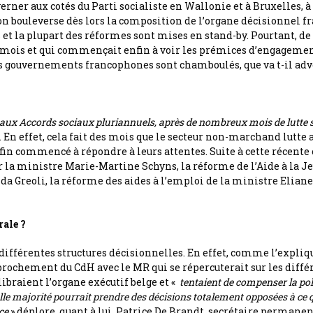
erner aux cotés du Parti socialiste en Wallonie et à Bruxelles, à
ion bouleverse dès lors la composition de l’organe décisionnel f
 la plupart des réformes sont mises en stand-by. Pourtant, de
s mois et qui commençait enfin à voir les prémices d’engageme
es gouvernements francophones sont chamboulés, que va t-il adve
aux Accords sociaux pluriannuels, après de nombreux mois de lutte s
n effet, cela fait des mois que le secteur non-marchand lutte av
n commencé à répondre à leurs attentes. Suite à cette récente c
par la ministre Marie-Martine Schyns, la réforme de l’Aide à la 
da Greoli, la réforme des aides à l’emploi de la ministre Eliane
rale ?
s différentes structures décisionnelles. En effet, comme l’expliq
approchement du CdH avec le MR qui se répercuterait sur les dif
aient l’organe exécutif belge et «
tentaient de compenser la poli
lle majorité pourrait prendre des décisions totalement opposées à ce qui
ce
» déplore, quant à lui, Patrice De Brandt, secrétaire permanen