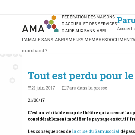
Skip
to
content
Paru
Accueil
L’AMA
LE SANS-ABRISME
LES MEMBRES
DOCUMENTA
marchand ?
Tout est perdu pour l
21 juin 2017
Paru dans la presse
21/06/17
C’est un véritable coup de théâtre qui a secoué la 
considérablement modifier le paysage exécutif fra
Les conséquences de
la crise du Samusocial
dépasse