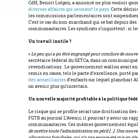
CdH, Benoit Lutgen, a annoncé ne plus vouloir gouv
diverses affaires qui secouent le pays
. Cette décis
les commissions parlementaires sont suspendues et
C’est le cas du non-marchand qui se bat depuis de
communautaires. Les syndicats s’inquiètent : si l
Un travail inutile ?
«
Le peu qui a pu être engrangé pour conclure de nouve
secrétaire fédéral du SETCa, dans un communiqué. E
revendications . Le gouvernement wallon avait enfi
remis en cause, tels le pacte d’excellence, porté 
des accueillantes
d’enfants sur lequel planchait Al
un avenir plus qu’incertain.
Un nouvelle majorité profitable à la politique fédé
Le risque qui se profile serait une droitisation de
FGTB au journal L’Avenir, il pourrait y avoir un r
communautaires. Ces mêmes gouvernement équilibr
de mettre toute l’administration en péril […]. Une nouve
allocations familiales, qui n’a pas encore été mis en pla