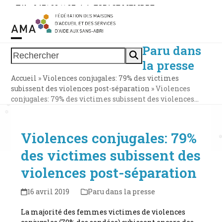
Skip
Tél. : 0471 38 11 37
|
|
ESPACE MEMBRE
to
content
Paru dans
Open
Close
Rechercher
la presse
mobile
mobile
Accueil
»
Violences conjugales: 79% des victimes
menu
menu
subissent des violences post-séparation
»
Violences
conjugales: 79% des victimes subissent des violences…
Violences conjugales: 79%
des victimes subissent des
violences post-séparation
16 avril 2019
Paru dans la presse
La majorité des femmes victimes de violences