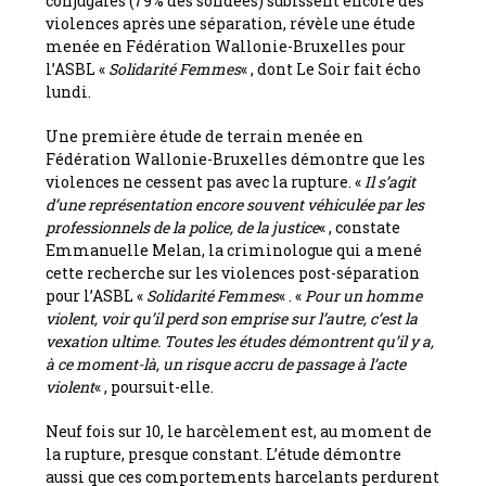
conjugales (79% des sondées) subissent encore des
violences après une séparation, révèle une étude
menée en Fédération Wallonie-Bruxelles pour
l’ASBL «
Solidarité Femmes
« , dont Le Soir fait écho
lundi.
Une première étude de terrain menée en
Fédération Wallonie-Bruxelles démontre que les
violences ne cessent pas avec la rupture. «
Il s’agit
d’une représentation encore souvent véhiculée par les
professionnels de la police, de la justice
« , constate
Emmanuelle Melan, la criminologue qui a mené
cette recherche sur les violences post-séparation
pour l’ASBL «
Solidarité Femmes
« . «
Pour un homme
violent, voir qu’il perd son emprise sur l’autre, c’est la
vexation ultime. Toutes les études démontrent qu’il y a,
à ce moment-là, un risque accru de passage à l’acte
violent
« , poursuit-elle.
Neuf fois sur 10, le harcèlement est, au moment de
la rupture, presque constant. L’étude démontre
aussi que ces comportements harcelants perdurent