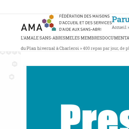
Skip
to
content
Paru
Accueil
L’AMA
LE SANS-ABRISME
LES MEMBRES
DOCUMENTA
du Plan hivernal à Charleroi
»
400 repas par jour, de 