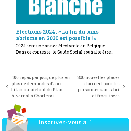
Elections 2024 : « La fin du sans-
abrisme en 2030 est possible ! »
2024 sera une année électorale en Belgique.
Dans ce contexte, le Guide Social souhaite être…
400 repas par jour, de plus en
800 nouvelles places
plus de demandes d’abri:
d’accueil pour les
previous
next
bilan inquiétant du Plan
personnes sans-abri
post:
post:
hivernal à Charleroi
et fragilisées
Inscrivez-vous à l’