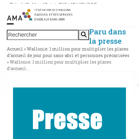
Skip
Tél. : 0471 38 11 37
|
|
ESPACE MEMBRE
to
content
Paru dans
Open
Close
Rechercher
la presse
mobile
mobile
Accueil
»
Wallonie: 1 million pour multiplier les places
menu
menu
d’accueil de jour pour sans-abri et personnes précarisées
»
Wallonie: 1 million pour multiplier les places
d’accueil…