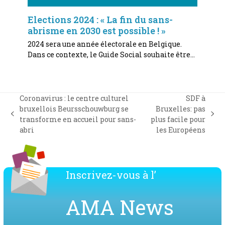
Elections 2024 : « La fin du sans-
abrisme en 2030 est possible ! »
2024 sera une année électorale en Belgique.
Dans ce contexte, le Guide Social souhaite être…
Coronavirus : le centre culturel
SDF à
bruxellois Beursschouwburg se
Bruxelles: pas
previous
next
transforme en accueil pour sans-
plus facile pour
post:
post:
abri
les Européens
Inscrivez-vous à l’
AMA News