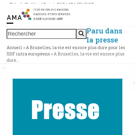
Skip
Tél. : 0471 38 11 37
|
|
ESPACE MEMBRE
to
content
Paru dans
Open
Close
Rechercher
la presse
mobile
mobile
Accueil
»
A Bruxelles, la vie est encore plus dure pour les
menu
menu
SDF intra européens
»
A Bruxelles, la vie est encore plus
dure…