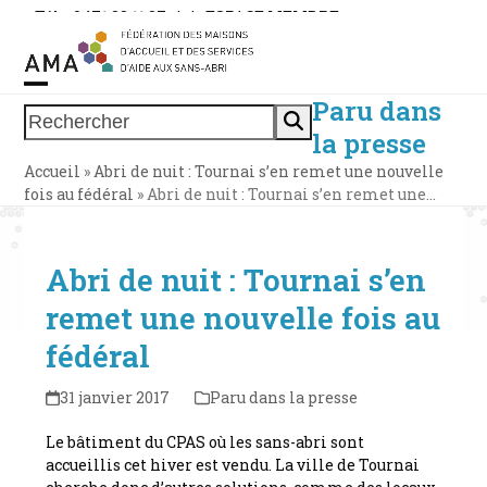
Skip
Tél. : 0471 38 11 37
|
|
ESPACE MEMBRE
to
content
Paru dans
Open
Close
Rechercher
la presse
mobile
mobile
Accueil
»
Abri de nuit : Tournai s’en remet une nouvelle
menu
menu
fois au fédéral
»
Abri de nuit : Tournai s’en remet une…
Abri de nuit : Tournai s’en
remet une nouvelle fois au
fédéral
31 janvier 2017
Paru dans la presse
Le bâtiment du CPAS où les sans-abri sont
accueillis cet hiver est vendu. La ville de Tournai