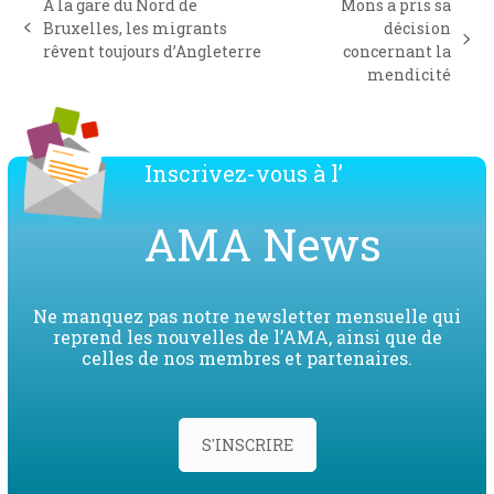
A la gare du Nord de
Mons a pris sa
Bruxelles, les migrants
décision
previous
next
rêvent toujours d’Angleterre
concernant la
post:
post:
mendicité
Inscrivez-vous à l’
AMA News
Ne manquez pas notre newsletter mensuelle qui
reprend les nouvelles de l’AMA, ainsi que de
celles de nos membres et partenaires.
S'INSCRIRE