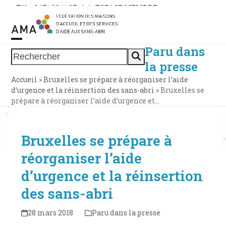
Skip
Tél. : 0471 38 11 37
|
|
ESPACE MEMBRE
to
content
Paru dans
Open
Close
Rechercher
la presse
mobile
mobile
Accueil
»
Bruxelles se prépare à réorganiser l’aide
menu
menu
d’urgence et la réinsertion des sans-abri
»
Bruxelles se
prépare à réorganiser l’aide d’urgence et…
Bruxelles se prépare à
réorganiser l’aide
d’urgence et la réinsertion
des sans-abri
28 mars 2018
Paru dans la presse