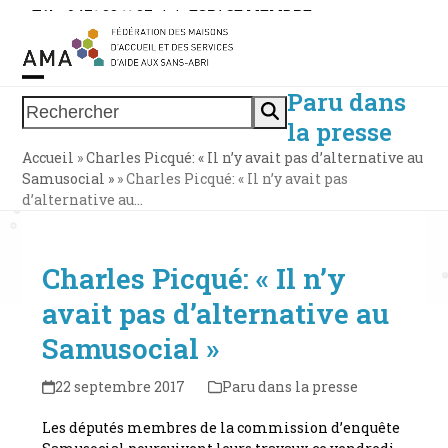
Skip
Tél. : 0471 38 11 37
|
|
ESPACE MEMBRE
to
content
Paru dans
Open
Close
Rechercher
la presse
mobile
mobile
Accueil
»
Charles Picqué: « Il n’y avait pas d’alternative au
menu
menu
Samusocial »
»
Charles Picqué: « Il n’y avait pas
d’alternative au…
Charles Picqué: « Il n’y
avait pas d’alternative au
Samusocial »
22 septembre 2017
Paru dans la presse
Les députés membres de la commission d’enquête