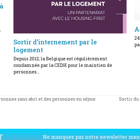
 à
A
s
24
Sortir d’internement par le
pa
logement
Depuis 2012, la Belgique est régulièrement
condamnée par la CEDH pour le maintien de
personnes…
rsonnes sans abri et des personnes en séjour
Sortir du
next
post:
’
Ne manquez pas notre newsletter men