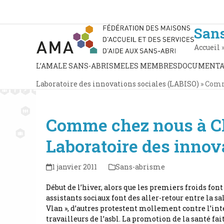
Skip
to
content
San
Accueil
L’AMA
LE SANS-ABRISME
LES MEMBRES
DOCUMENTA
Laboratoire des innovations sociales (LABISO)
»
Comme
Comme chez nous à Cha
Laboratoire des innov
1 janvier 2011
Sans-abrisme
Début de l’hiver, alors que les premiers froids fon
assistants sociaux font des aller-retour entre la s
Vlan », d’autres protestent mollement contre l’int
travailleurs de l’asbl. La promotion de la santé fa