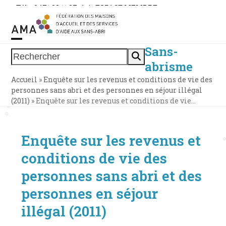
Skip
Tél. : 0471 38 11 37
|
|
ESPACE MEMBRE
to
content
Sans-
Open
Close
Rechercher
abrisme
mobile
mobile
Accueil
»
Enquête sur les revenus et conditions de vie des
menu
menu
personnes sans abri et des personnes en séjour illégal
(2011)
»
Enquête sur les revenus et conditions de vie…
Enquête sur les revenus et
conditions de vie des
personnes sans abri et des
personnes en séjour
illégal (2011)