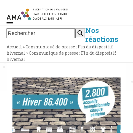
Skip
Tél. : 0471 38 11 37
|
|
ESPACE MEMBRE
to
content
Nos
Open
Close
Rechercher
réactions
mobile
mobile
Accueil
»
Communiqué de presse : Fin du dispositif
menu
menu
hivernal
»
Communiqué de presse : Fin du dispositif
hivernal