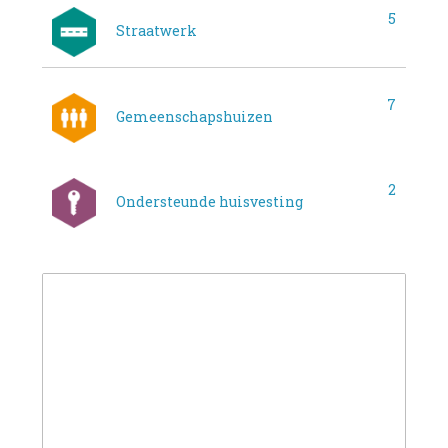
5
Straatwerk
7
Gemeenschapshuizen
2
Ondersteunde huisvesting