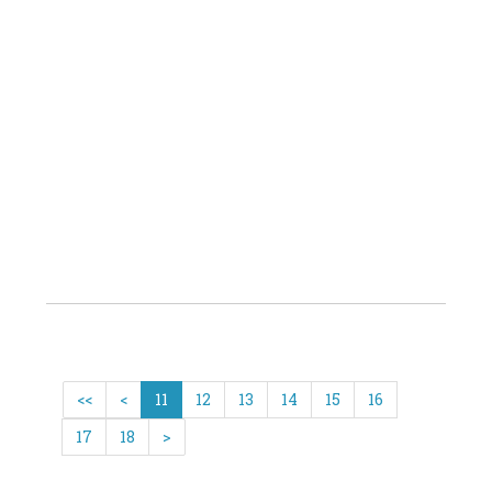
Ghisla
52
-
6224
Wanfe
Baulet
071
81
25
07
<<
<
11
12
13
14
15
16
17
18
>