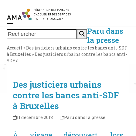
Skip
Tél. : 0471 38 11 37
|
|
ESPACE MEMBRE
to
content
Paru dans
Open
Close
Rechercher
la presse
mobile
mobile
Accueil
»
Des justiciers urbains contre les bancs anti-SDF
menu
menu
à Bruxelles
»
Des justiciers urbains contre les bancs anti-
SDF à…
Des justiciers urbains
contre les bancs anti-SDF
à Bruxelles
11 décembre 2018
Paru dans la presse
À visage découvert, lors