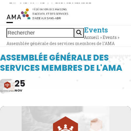
Skip
Tél. : 0471 38 11 37
|
|
ESPACE MEMBRE
to
content
Events
Open
Close
Rechercher
Accueil
»
Events
»
mobile
mobile
Assemblée générale des services membres de l’AMA
menu
menu
ASSEMBLÉE GÉNÉRALE DES
SERVICES MEMBRES DE L'AMA
25
NOV