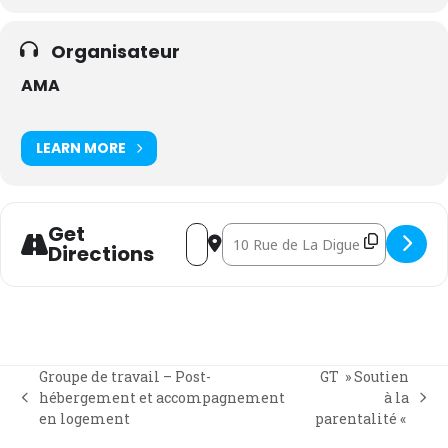
Organisateur
AMA
LEARN MORE
Get
Address - Assemblée générale des serv
Destination Address - Assemblée 
Directions
Groupe de travail – Post-
GT » Soutien
hébergement et accompagnement
à la
previous
next
en logement
parentalité «
post:
post: